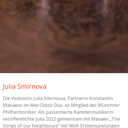
Julia Smirnova
Die Violinistin Julia Smirniova, Partnerin Konstantin
Manaevs im
New Classic Duo
, ist Mitglied der Münchner
Philharmoniker.
Als passionierte Kammermusikerin
veröffentlichte Julia 2022 gemeinsam mit Manaev „The
Songs of our Neighbours“ mit Welt-Ersteinspielungen