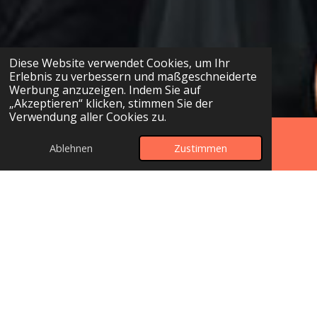
Diese Website verwendet Cookies, um Ihr
Erlebnis zu verbessern und maßgeschneiderte
Werbung anzuzeigen. Indem Sie auf
„Akzeptieren“ klicken, stimmen Sie der
Verwendung aller Cookies zu.
Ablehnen
Zustimmen
E-Mail
Telefon
Karte