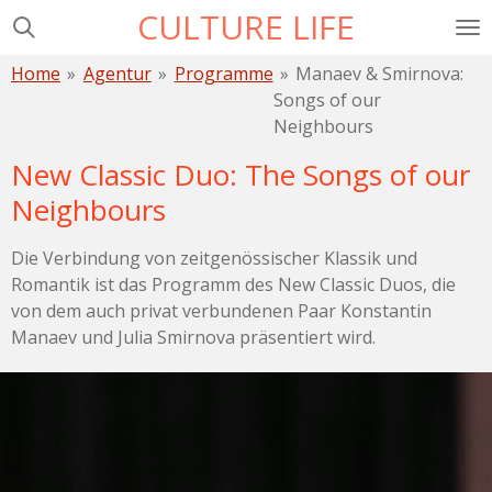
CULTURE LIFE
Zum
Hauptinhalt
Home
»
Agentur
»
Programme
»
Manaev & Smirnova:
springen
Songs of our
Neighbours
New Classic Duo: The Songs of our
Neighbours
Die Verbindung von zeitgenössischer Klassik und
Romantik ist das Programm des New Classic Duos, die
von dem auch privat verbundenen Paar Konstantin
Manaev und Julia Smirnova präsentiert wird.