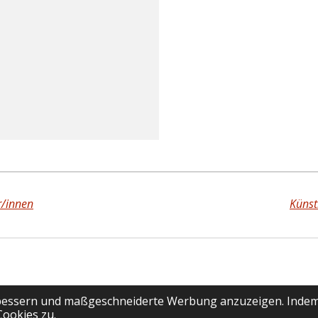
r/innen
Künst
rbessern und maßgeschneiderte Werbung anzuzeigen. Indem
Cookies zu.