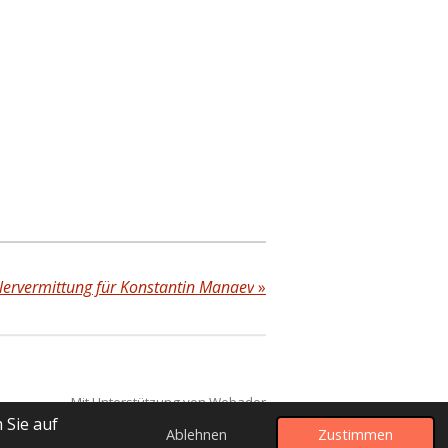
lervermittung für Konstantin Manaev
»
Mit Unterstützung von
Webador
 Sie auf
Ablehnen
Zustimmen